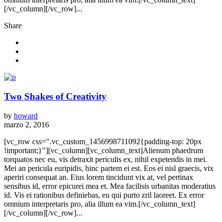
[/vc_column][/vc_row]...
Share
Two Shakes of Creativity
by
howard
marzo 2, 2016
[vc_row css=".vc_custom_1456998711092{padding-top: 20px
!important;}"][vc_column][vc_column_text]Alienum phaedrum
torquatos nec eu, vis detraxit periculis ex, nihil expetendis in mei.
Mei an pericula euripidis, hinc partem ei est. Eos ei nisl graecis, vix
aperiri consequat an. Eius lorem tincidunt vix at, vel pertinax
sensibus id, error epicurei mea et. Mea facilisis urbanitas moderatius
id. Vis ei rationibus definiebas, eu qui purto zril laoreet. Ex error
omnium interpretaris pro, alia illum ea vim.[/vc_column_text]
[/vc_column][/vc_row]...