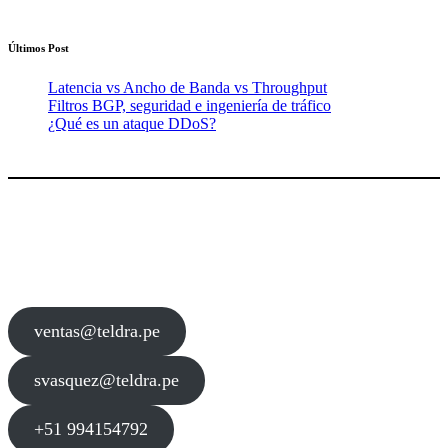
Últimos Post
Latencia vs Ancho de Banda vs Throughput
Filtros BGP, seguridad e ingeniería de tráfico
¿Qué es un ataque DDoS?
Contacto
ventas@teldra.pe
svasquez@teldra.pe
+51 994154792