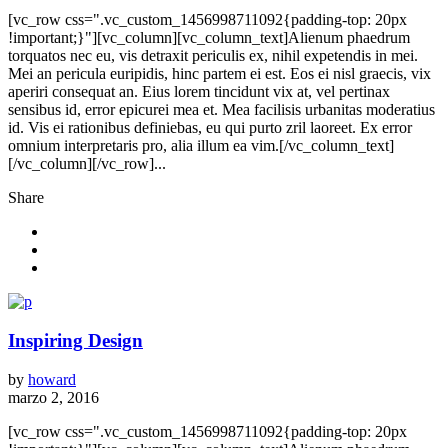
[vc_row css=".vc_custom_1456998711092{padding-top: 20px
!important;}"][vc_column][vc_column_text]Alienum phaedrum
torquatos nec eu, vis detraxit periculis ex, nihil expetendis in mei.
Mei an pericula euripidis, hinc partem ei est. Eos ei nisl graecis, vix
aperiri consequat an. Eius lorem tincidunt vix at, vel pertinax
sensibus id, error epicurei mea et. Mea facilisis urbanitas moderatius
id. Vis ei rationibus definiebas, eu qui purto zril laoreet. Ex error
omnium interpretaris pro, alia illum ea vim.[/vc_column_text]
[/vc_column][/vc_row]...
Share
Inspiring Design
by
howard
marzo 2, 2016
[vc_row css=".vc_custom_1456998711092{padding-top: 20px