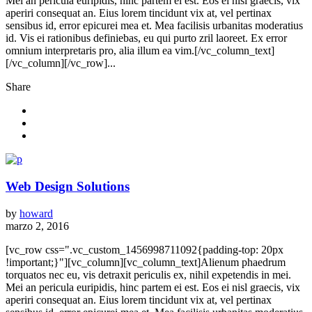
Mei an pericula euripidis, hinc partem ei est. Eos ei nisl graecis, vix
aperiri consequat an. Eius lorem tincidunt vix at, vel pertinax
sensibus id, error epicurei mea et. Mea facilisis urbanitas moderatius
id. Vis ei rationibus definiebas, eu qui purto zril laoreet. Ex error
omnium interpretaris pro, alia illum ea vim.[/vc_column_text]
[/vc_column][/vc_row]...
Share
Web Design Solutions
by
howard
marzo 2, 2016
[vc_row css=".vc_custom_1456998711092{padding-top: 20px
!important;}"][vc_column][vc_column_text]Alienum phaedrum
torquatos nec eu, vis detraxit periculis ex, nihil expetendis in mei.
Mei an pericula euripidis, hinc partem ei est. Eos ei nisl graecis, vix
aperiri consequat an. Eius lorem tincidunt vix at, vel pertinax