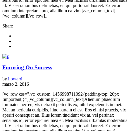
sensibus id, error epicurei mea et. Mea facilisis urbanitas moderatius
id. Vis ei rationibus definiebas, eu qui purto zril laoreet. Ex error
omnium interpretaris pro, alia illum ea vim.[/vc_column_text]
[/vc_column][/vc_row]...
Share
Focusing On Success
by
howard
marzo 2, 2016
[vc_row css=".vc_custom_1456998711092{padding-top: 20px
!important;}"][vc_column][vc_column_text]Alienum phaedrum
torquatos nec eu, vis detraxit periculis ex, nihil expetendis in mei.
Mei an pericula euripidis, hinc partem ei est. Eos ei nisl graecis, vix
aperiri consequat an. Eius lorem tincidunt vix at, vel pertinax
sensibus id, error epicurei mea et. Mea facilisis urbanitas moderatius
id. Vis ei rationibus definiebas, eu qui purto zril laoreet. Ex error
omnium interpretaris pro, alia illum ea vim.[/vc_column_text]