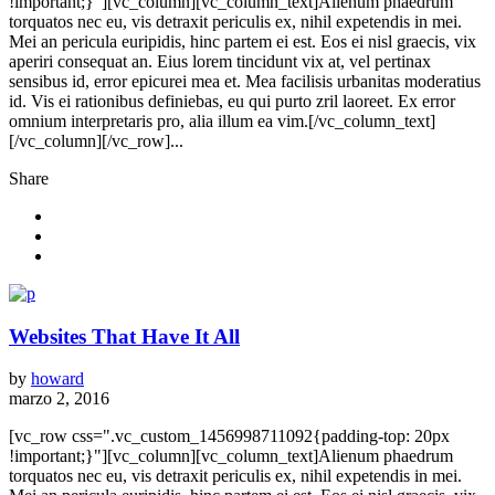
!important;}"][vc_column][vc_column_text]Alienum phaedrum
torquatos nec eu, vis detraxit periculis ex, nihil expetendis in mei.
Mei an pericula euripidis, hinc partem ei est. Eos ei nisl graecis, vix
aperiri consequat an. Eius lorem tincidunt vix at, vel pertinax
sensibus id, error epicurei mea et. Mea facilisis urbanitas moderatius
id. Vis ei rationibus definiebas, eu qui purto zril laoreet. Ex error
omnium interpretaris pro, alia illum ea vim.[/vc_column_text]
[/vc_column][/vc_row]...
Share
Websites That Have It All
by
howard
marzo 2, 2016
[vc_row css=".vc_custom_1456998711092{padding-top: 20px
!important;}"][vc_column][vc_column_text]Alienum phaedrum
torquatos nec eu, vis detraxit periculis ex, nihil expetendis in mei.