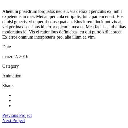
Alienum phaedrum torquatos nec eu, vis detraxit periculis ex, nihil
expetendis in mei. Mei an pericula euripidis, hinc partem ei est. Eos
ei nisl graecis, vix aperiri consequat an. Eius lorem tincidunt vix at,
vel pertinax sensibus id, error epicurei mea et. Mea facilisis urbanitas
moderatius id. Vis ei rationibus definiebas, eu qui purto zril laoreet.
Ex error omnium interpretaris pro, alia illum ea vim.
Date
marzo 2, 2016
Category
Animation
Share
Previous Project
Next Project