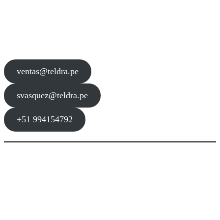
Contacto
ventas@teldra.pe
svasquez@teldra.pe
+51 994154792
Dirección