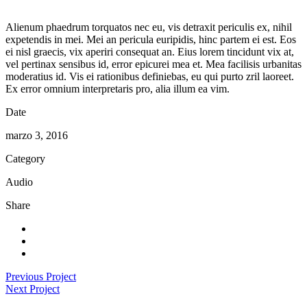
Alienum phaedrum torquatos nec eu, vis detraxit periculis ex, nihil
expetendis in mei. Mei an pericula euripidis, hinc partem ei est. Eos
ei nisl graecis, vix aperiri consequat an. Eius lorem tincidunt vix at,
vel pertinax sensibus id, error epicurei mea et. Mea facilisis urbanitas
moderatius id. Vis ei rationibus definiebas, eu qui purto zril laoreet.
Ex error omnium interpretaris pro, alia illum ea vim.
Date
marzo 3, 2016
Category
Audio
Share
Previous Project
Next Project