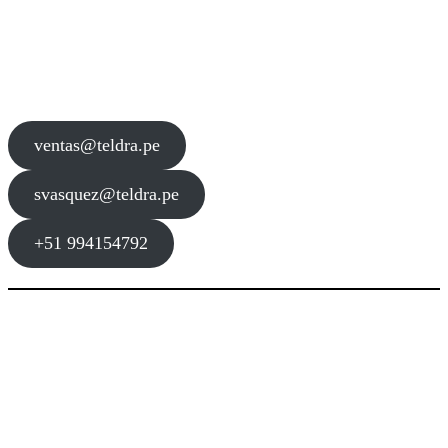
Contacto
ventas@teldra.pe
svasquez@teldra.pe
+51 994154792
Dirección