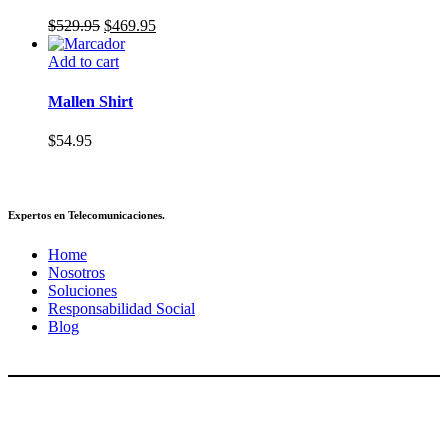
El
El
$
529.95
$
469.95
precio
precio
original
actual
Add to cart
era:
es:
$529.95.
$469.95.
Mallen Shirt
$
54.95
Expertos en Telecomunicaciones.
Home
Nosotros
Soluciones
Responsabilidad Social
Blog